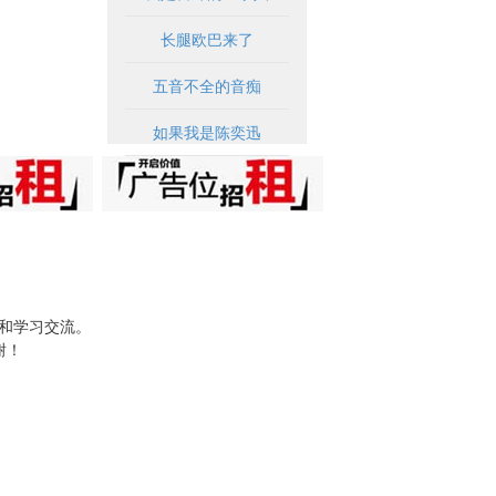
长腿欧巴来了
五音不全的音痴
如果我是陈奕迅
试和学习交流。
谢！