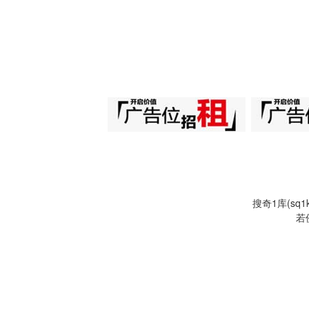
搜奇1库(s
若