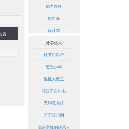
磁力多多
磁力海
设计本
发表
分享达人
好莱污影帝
追光少年
混世大魔王
花裙子白衬衣
无脚嘅雀仔
万万没想到
我是雷锋的继承人