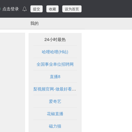
点击登录
提交
收藏
设为首页
我的
24小时最热
哈哩哈哩(H站)
全国事业单位招聘网
直播8
梨视频官网-做最好看的资讯短视频-Pear Video
爱奇艺
花椒直播
磁力猫