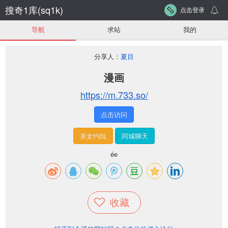
搜奇1库(sq1k)
点击登录
导航
求站
我的
分享人：
夏目
漫画
https://m.733.so/
点击访问
美女约玩
同城聊天
ée
收藏