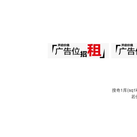
搜奇1库(s
若