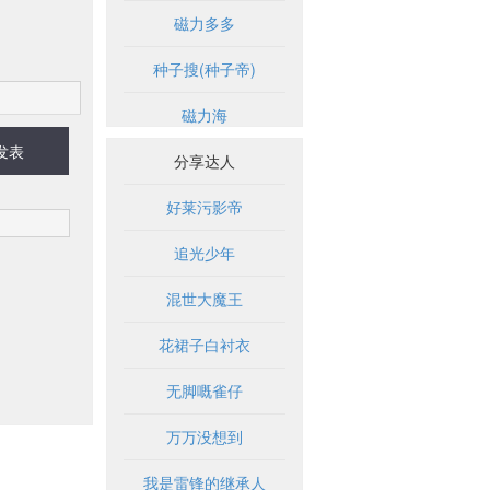
磁力多多
种子搜(种子帝)
磁力海
发表
分享达人
好莱污影帝
追光少年
混世大魔王
花裙子白衬衣
无脚嘅雀仔
万万没想到
我是雷锋的继承人