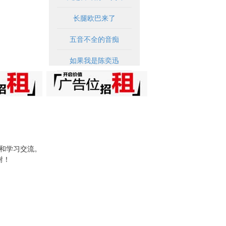
长腿欧巴来了
五音不全的音痴
如果我是陈奕迅
试和学习交流。
谢！