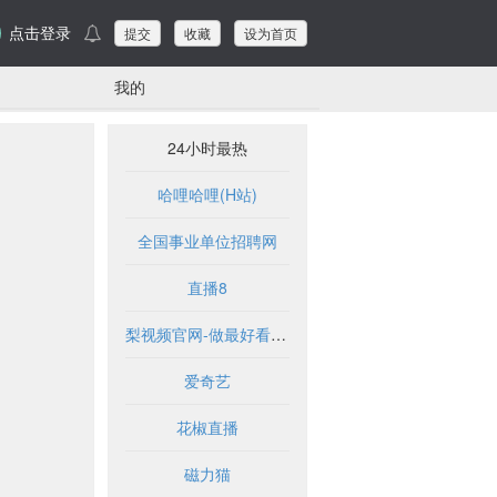
点击登录
提交
收藏
设为首页
我的
24小时最热
哈哩哈哩(H站)
全国事业单位招聘网
直播8
梨视频官网-做最好看的资讯短视频-Pear Video
爱奇艺
花椒直播
磁力猫