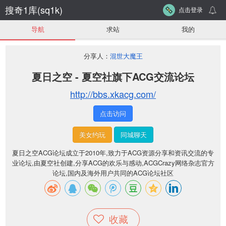
搜奇1库(sq1k)
点击登录
导航
求站
我的
分享人：
混世大魔王
夏日之空 - 夏空社旗下ACG交流论坛
http://bbs.xkacg.com/
点击访问
美女约玩
同城聊天
夏日之空ACG论坛成立于2010年,致力于ACG资源分享和资讯交流的专
业论坛,由夏空社创建,分享ACG的欢乐与感动,ACGCrazy网络杂志官方
论坛,国内及海外用户共同的ACG论坛社区
收藏