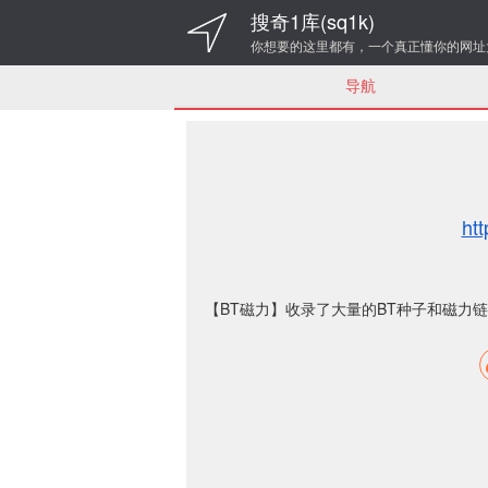
搜奇1库(sq1k)
你想要的这里都有，一个真正懂你的网址
导航
htt
【BT磁力】收录了大量的BT种子和磁力