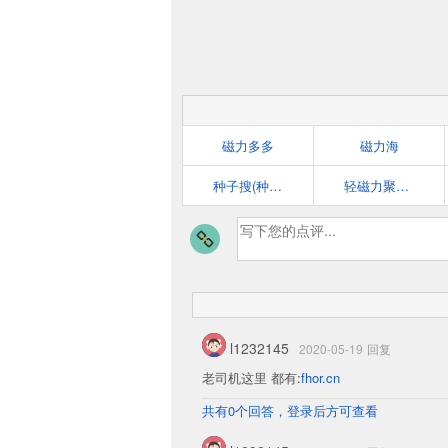
磁力多多
磁力海
种子搜(种子帝)
轻磁力聚合搜索引擎
l1232145
2020-05-19
回复
老司机这里 都有:
fhor.cn
共有0个回答，登录后方可查看