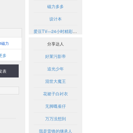
磁力多多
设计本
爱豆TV—24小时精彩不断
bt磁力
分享达人
更多
好莱污影帝
追光少年
发表
混世大魔王
花裙子白衬衣
无脚嘅雀仔
万万没想到
我是雷锋的继承人