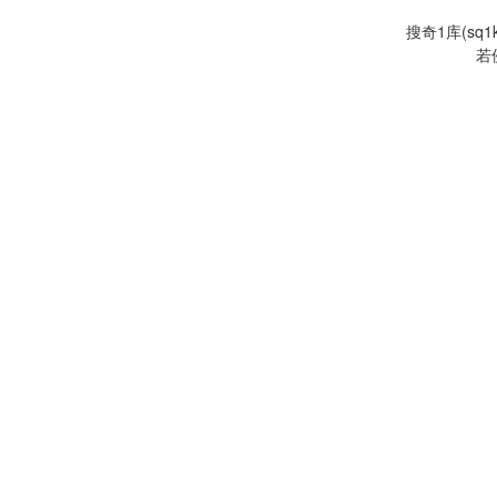
搜奇1库(s
若