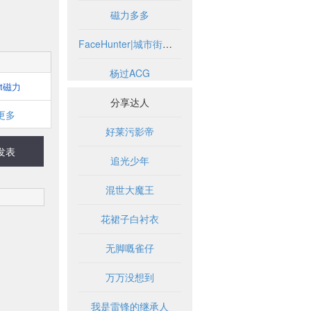
磁力多多
FaceHunter|城市街头时尚摄影博客
杨过ACG
bt磁力
分享达人
更多
好莱污影帝
发表
追光少年
混世大魔王
花裙子白衬衣
无脚嘅雀仔
万万没想到
我是雷锋的继承人