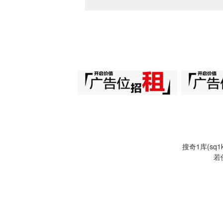
搜奇1库(s
若