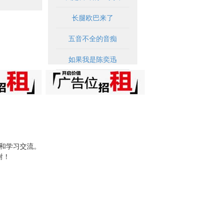
长腿欧巴来了
五音不全的音痴
如果我是陈奕迅
试和学习交流。
谢！