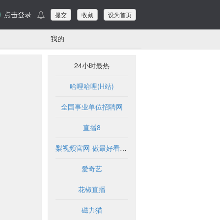
点击登录
提交
收藏
设为首页
我的
24小时最热
哈哩哈哩(H站)
全国事业单位招聘网
直播8
梨视频官网-做最好看的资讯短视频-Pear Video
爱奇艺
花椒直播
磁力猫