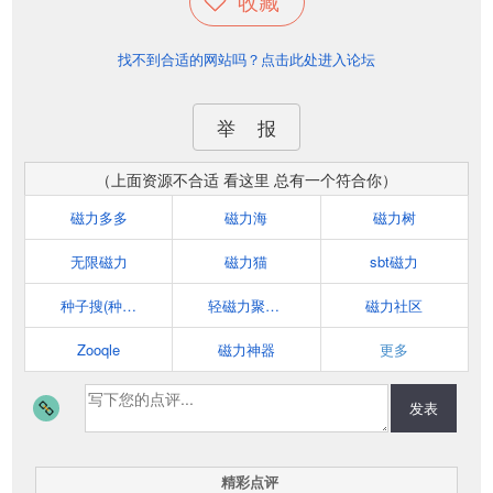
收藏
找不到合适的网站吗？点击此处进入论坛
举 报
（上面资源不合适 看这里 总有一个符合你）
磁力多多
磁力海
磁力树
无限磁力
磁力猫
sbt磁力
种子搜(种子帝)
轻磁力聚合搜索引擎
磁力社区
Zooqle
磁力神器
更多
发表
精彩点评