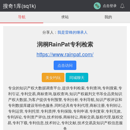
搜奇1库(sq1k)
点击登录
导航
求站
我的
分享人：
我是雷锋的继承人
润桐RainPat专利检索
https://www.rainpat.com/
点击访问
美女约玩
同城聊天
专业的知识产权大数据调查平台,提供专利检索,专利查询,专利搜索,专
利引证,专利交易,商标查询,版权查询,知识产权裁判文书等全品类知识
产权大数据,为客户提供专利预警,专利分析,专利导航,知识产权评议和
专利数据库建设等特色服务,同时还具有专利代理,商标注册,专利转让,
专利运营,专利托管,专利质押,专利保险,专利申请,专利复审,专利无效,
专利诉讼,专利资产评估,技术转移,商标转让,商标交易,版权代理,版权交
易,专利下载,专利信息,技术转让,专利文献,技术交易及知识产权信息服
务