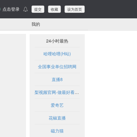
点击登录
提交
收藏
设为首页
我的
24小时最热
哈哩哈哩(H站)
全国事业单位招聘网
直播8
梨视频官网-做最好看的资讯短视频-Pear Video
爱奇艺
花椒直播
磁力猫