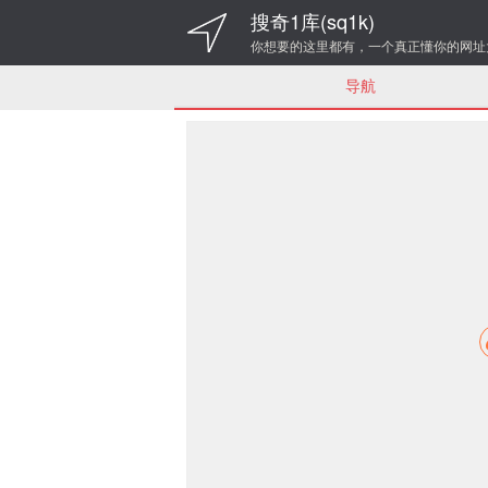
搜奇1库(sq1k)
你想要的这里都有，一个真正懂你的网址
导航