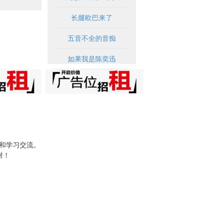
长腿欧巴来了
五音不全的音痴
如果我是陈奕迅
试和学习交流。
谢！