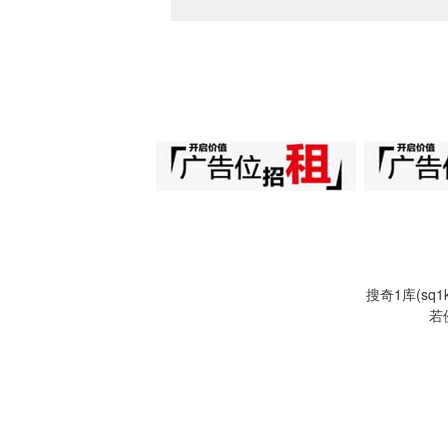
搜奇1库(s
若