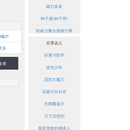
磁力多多
种子搜(种子帝)
轻磁力聚合搜索引擎
bt磁力
分享达人
更多
好莱污影帝
发表
追光少年
混世大魔王
花裙子白衬衣
无脚嘅雀仔
万万没想到
我是雷锋的继承人