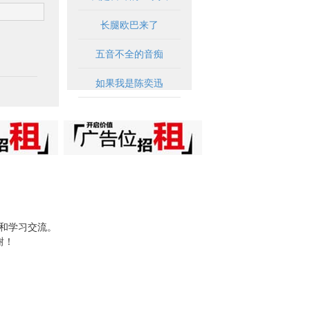
长腿欧巴来了
五音不全的音痴
如果我是陈奕迅
试和学习交流。
谢！