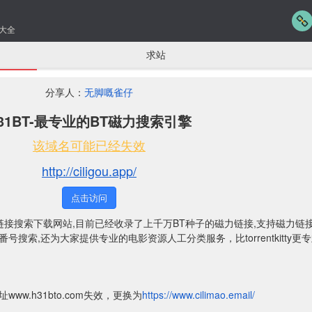
大全
求站
分享人：
无脚嘅雀仔
31BT-最专业的BT磁力搜索引擎
该域名可能已经失效
http://ciligou.app/
点击访问
力链接搜索下载网站,目前已经收录了上千万BT种子的磁力链接,支持磁力链
号搜索,还为大家提供专业的电影资源人工分类服务，比torrentkitty更
网址
www.h31bto.com失效，更换为
https://www.cilimao.email/