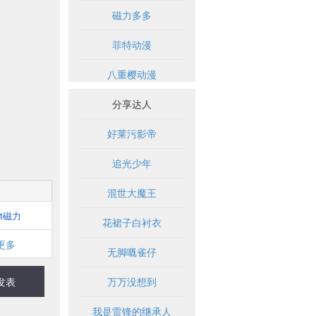
磁力多多
菲特动漫
八重樱动漫
分享达人
好莱污影帝
追光少年
混世大魔王
bt磁力
花裙子白衬衣
更多
无脚嘅雀仔
发表
万万没想到
我是雷锋的继承人