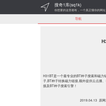
搜奇1库(sq1k)
你想要的这里都有，一个真正懂你的网址
导航
H
H31BT是一个最专业的BT种子搜索和磁
子,BT种子转换磁力链接,额外提供云点播、番
接及BT种子搜索引擎！
2019.04.13 原