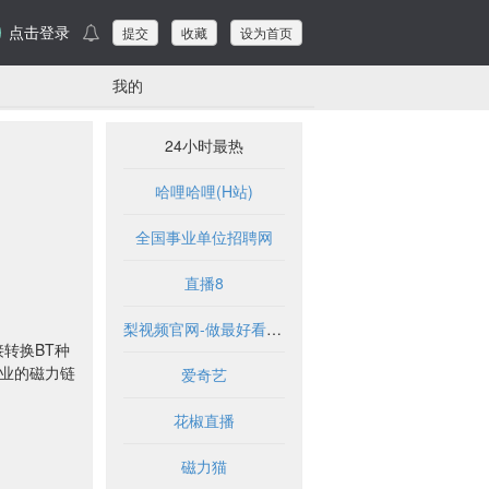
点击登录
提交
收藏
设为首页
我的
24小时最热
哈哩哈哩(H站)
全国事业单位招聘网
直播8
梨视频官网-做最好看的资讯短视频-Pear Video
接转换BT种
专业的磁力链
爱奇艺
花椒直播
磁力猫