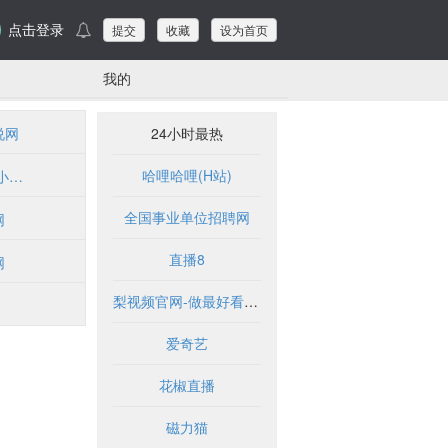
点击登录
提交
收藏
设为首页
我的
说网
24小时最热
哈哩哈哩(H站)
全本免费小说网(www.yznnw.com)
全国事业单位招聘网
网
直播8
网
梨视频官网-做最好看的资讯短视频-Pear Video
爱奇艺
花椒直播
磁力猫