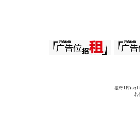
搜奇1库(s
若