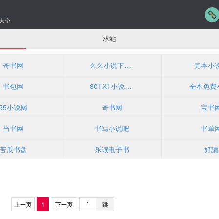
大全
求站
奇书网
久久小说下载网
完本小
书包网
80TXT小说下载
55小说网
奇书网
宝书
当书网
书写小说吧
书单
苦瓜书盘
乐读电子书
好讀
上一页
1
下一页
跳