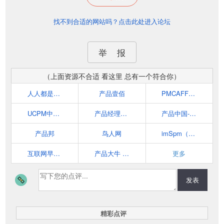
找不到合适的网站吗？点击此处进入论坛
举 报
（上面资源不合适 看这里 总有一个符合你）
人人都是产品经理
产品壹佰
PMCAFF产品经理社区
UCPM中国产品经理联盟
产品经理导航|运营导航|设计师导航-阿猫阿狗导航
产品中国-产品经理门户
产品邦
鸟人网
imSpm（超级产品经理）
互联网早读课丨提倡慢阅读丨专注产品设计丨交互体验丨用户研究
产品大牛 | 让产品工作更简单,原型托管,在线PRD,需求池
更多
发表
精彩点评