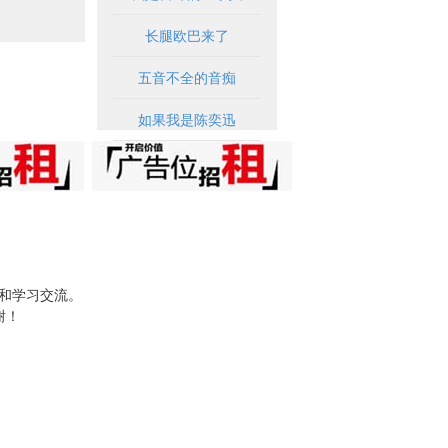
长腿欧巴来了
五音不全的音痴
如果我是陈奕迅
试和学习交流。
谢！