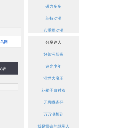
磁力多多
菲特动漫
八重樱动漫
蜂鸟网
分享达人
好莱污影帝
追光少年
发表
混世大魔王
花裙子白衬衣
无脚嘅雀仔
万万没想到
我是雷锋的继承人