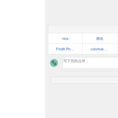
nice
图虫
FindA.Photo
colorhub.me