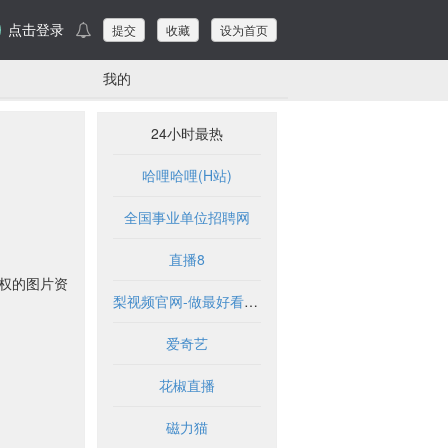
点击登录
提交
收藏
设为首页
我的
24小时最热
哈哩哈哩(H站)
全国事业单位招聘网
直播8
授权的图片资
梨视频官网-做最好看的资讯短视频-Pear Video
爱奇艺
花椒直播
磁力猫