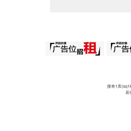
搜奇1库(s
若