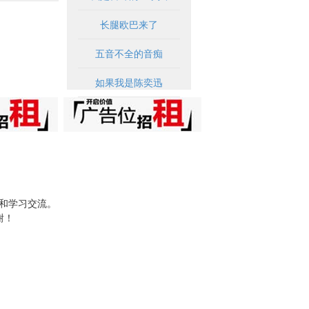
长腿欧巴来了
五音不全的音痴
如果我是陈奕迅
试和学习交流。
谢！