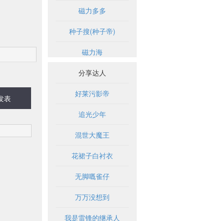
磁力多多
种子搜(种子帝)
磁力海
分享达人
好莱污影帝
发表
追光少年
混世大魔王
花裙子白衬衣
无脚嘅雀仔
万万没想到
我是雷锋的继承人