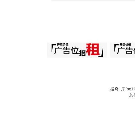
搜奇1库(s
若