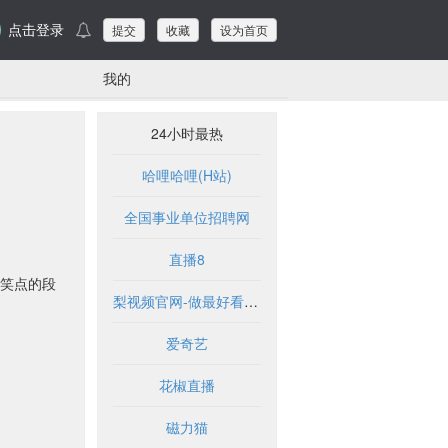
点击登录
提交
收藏
设为首页
我的
24小时最热
哈哩哈哩(H站)
全国事业单位招聘网
直播8
笑点的段
梨视频官网-做最好看的资讯短视频-Pear Video
爱奇艺
花椒直播
磁力猫