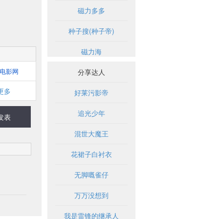
磁力多多
种子搜(种子帝)
磁力海
6电影网
分享达人
更多
好莱污影帝
追光少年
发表
混世大魔王
花裙子白衬衣
无脚嘅雀仔
万万没想到
我是雷锋的继承人