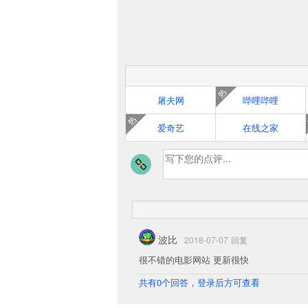
热
屠夫网
哔哩哔哩
热
爱奇艺
在线之家
波比
2018-07-07
回复
很不错的电影网站 更新很快
共有0个回答，登录后方可查看