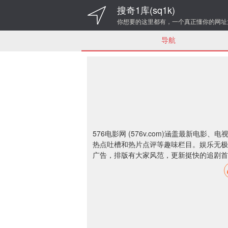
搜奇1库(sq1k)
你想要的这里都有，一个真正懂你的网址
导航
576电影网 (576v.com)涵盖最新
热点吐槽和热片点评等趣味栏目。娱乐无极
广告，排版有大家风范，更新挺快的追剧首