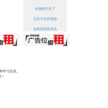
长腿欧巴来了
五音不全的音痴
如果我是陈奕迅
试和学习交流。
谢！