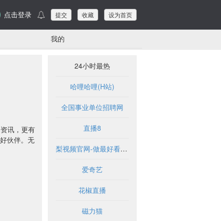
点击登录
提交
收藏
设为首页
我的
24小时最热
哈哩哈哩(H站)
全国事业单位招聘网
直播8
乐资讯，更有
影好伙伴。无
梨视频官网-做最好看的资讯短视频-Pear Video
爱奇艺
花椒直播
磁力猫