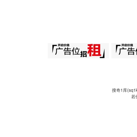
搜奇1库(s
若