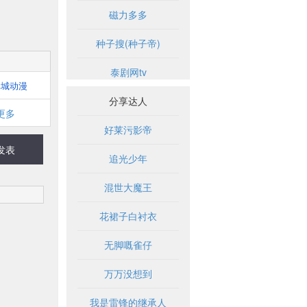
磁力多多
种子搜(种子帝)
泰剧网tv
元城动漫
分享达人
更多
好莱污影帝
发表
追光少年
混世大魔王
花裙子白衬衣
无脚嘅雀仔
万万没想到
我是雷锋的继承人