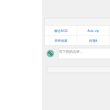
杨过ACG
Anix.vip
菲特动漫
好漫8