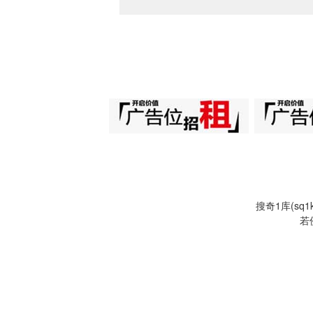
搜奇1库(s
若