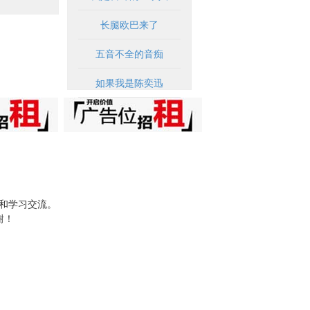
长腿欧巴来了
五音不全的音痴
如果我是陈奕迅
试和学习交流。
谢！