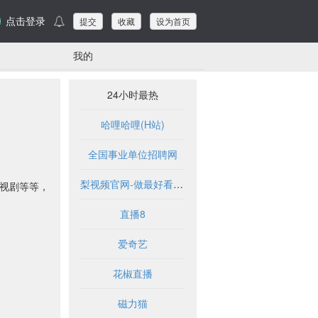
点击登录
提交
收藏
设为首页
我的
24小时最热
哈哩哈哩(H站)
全国事业单位招聘网
梨视频官网-做最好看的资讯短视频-Pear Video
电视剧等等，
直播8
爱奇艺
花椒直播
磁力猫