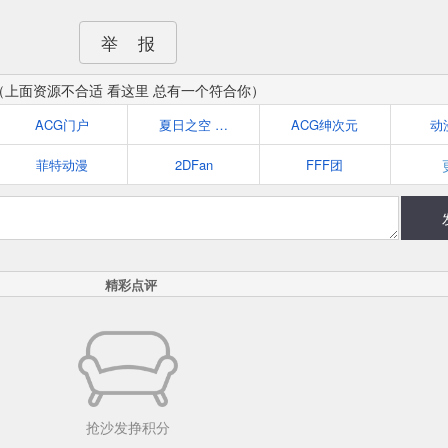
举 报
（上面资源不合适 看这里 总有一个符合你）
ACG门户
夏日之空 - 夏空社旗下ACG交流论坛
ACG绅次元
动
菲特动漫
2DFan
FFF团
精彩点评
抢沙发挣积分