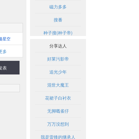
磁力多多
搜番
种子搜(种子帝)
漫星空
分享达人
更多
好莱污影帝
发表
追光少年
混世大魔王
花裙子白衬衣
无脚嘅雀仔
万万没想到
我是雷锋的继承人