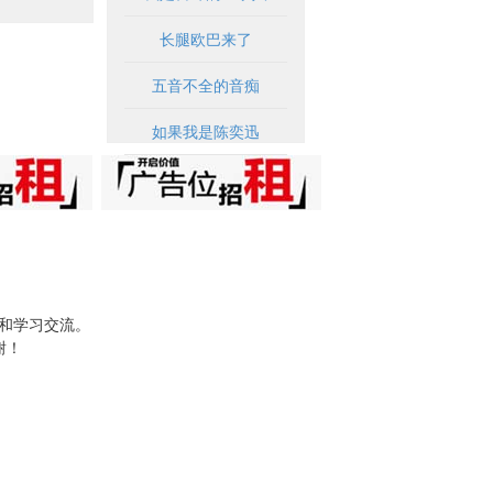
长腿欧巴来了
五音不全的音痴
如果我是陈奕迅
试和学习交流。
谢！