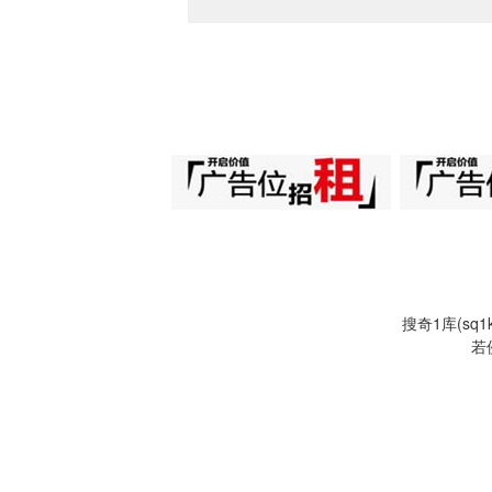
搜奇1库(s
若