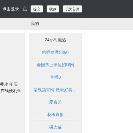
点击登录
提交
收藏
设为首页
我的
24小时最热
哈哩哈哩(H站)
全国事业单位招聘网
直播8
费,外汇买
梨视频官网-做最好看的资讯短视频-Pear Video
时在线便利金
爱奇艺
花椒直播
磁力猫