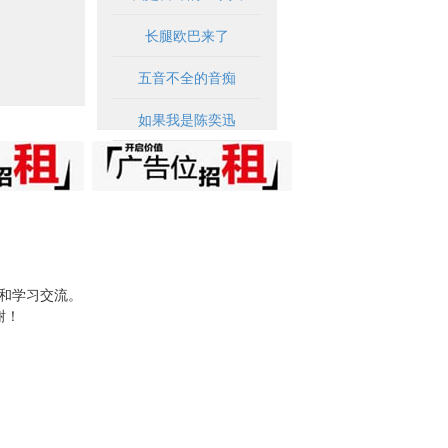
长腿欧巴来了
五音不全的音痴
如果我是陈奕迅
试和学习交流。
谢！