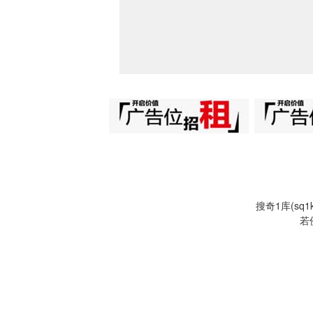
搜奇1库(s
若