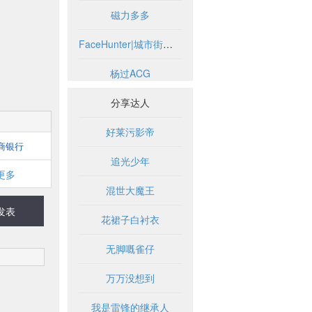
磁力多多
FaceHunter|城市街头时尚摄影博客
杨过ACG
分享达人
好莱污影帝
商银行
追光少年
更多
混世大魔王
发表
花裙子白衬衣
无脚嘅雀仔
万万没想到
我是雷锋的继承人