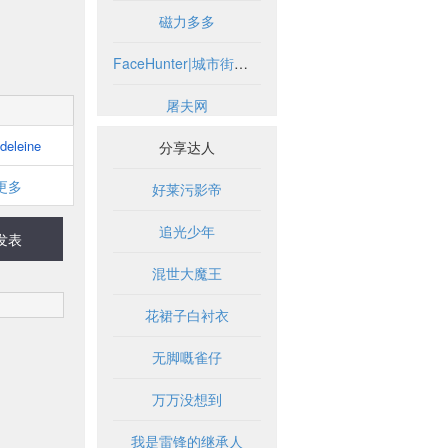
磁力多多
FaceHunter|城市街头时尚摄影博客
屠夫网
deleine
分享达人
更多
好莱污影帝
追光少年
发表
混世大魔王
花裙子白衬衣
无脚嘅雀仔
万万没想到
我是雷锋的继承人