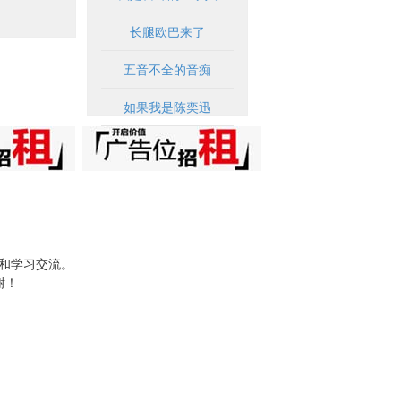
长腿欧巴来了
五音不全的音痴
如果我是陈奕迅
试和学习交流。
谢！