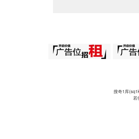
搜奇1库(s
若