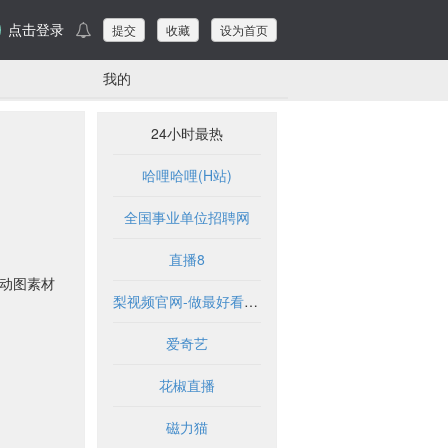
点击登录
提交
收藏
设为首页
我的
24小时最热
哈哩哈哩(H站)
全国事业单位招聘网
直播8
F动图素材
梨视频官网-做最好看的资讯短视频-Pear Video
爱奇艺
花椒直播
磁力猫