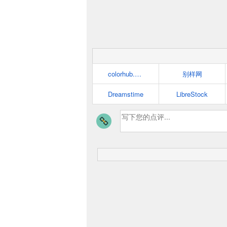
colorhub.me
别样网
Dreamstime
LibreStock