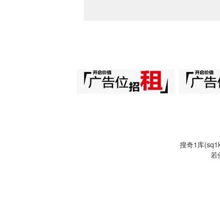
搜奇1库(s
若