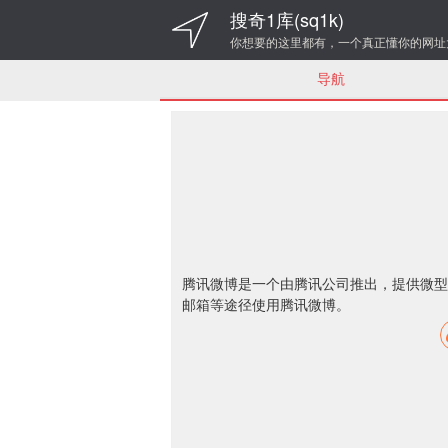
搜奇1库(sq1k)
你想要的这里都有，一个真正懂你的网址
导航
腾讯微博是一个由
腾讯公司
推出，提供微型
邮箱
等途径使用腾讯微博。