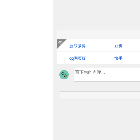
热
新浪微博
豆瓣
qq网页版
快手