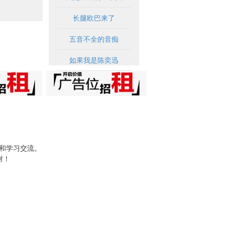
长腿欧巴来了
五音不全的音痴
如果我是陈奕迅
试和学习交流。
谢！