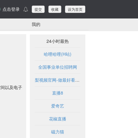
点击登录
提交
收藏
设为首页
我的
24小时最热
哈哩哈哩(H站)
全国事业单位招聘网
梨视频官网-做最好看的资讯短视频-Pear Video
空间以及
电子
直播8
爱奇艺
花椒直播
磁力猫