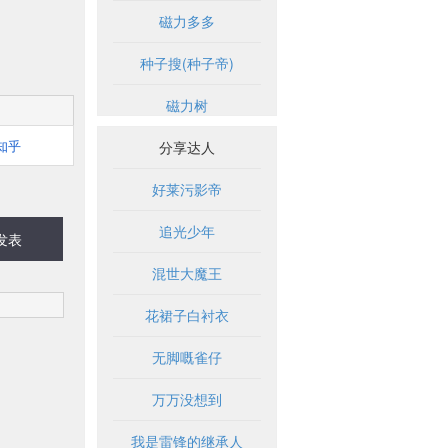
磁力多多
种子搜(种子帝)
磁力树
知乎
分享达人
好莱污影帝
追光少年
发表
混世大魔王
花裙子白衬衣
无脚嘅雀仔
万万没想到
我是雷锋的继承人