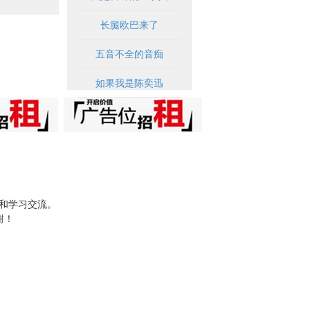
长腿欧巴来了
五音不全的音痴
如果我是陈奕迅
试和学习交流。
谢！