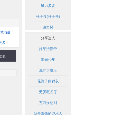
磁力多多
种子搜(种子帝)
磁力树
元城动漫
分享达人
更多
好莱污影帝
发表
追光少年
混世大魔王
花裙子白衬衣
无脚嘅雀仔
万万没想到
我是雷锋的继承人