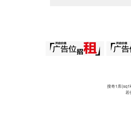
搜奇1库(s
若