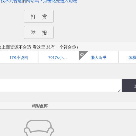
找不到合适的网站吗？点击此处进入论坛
打 赏
举 报
（上面资源不合适 看这里 总有一个符合你）
热
17K小说网
7017k小说网
懒人听书
纵
精彩点评