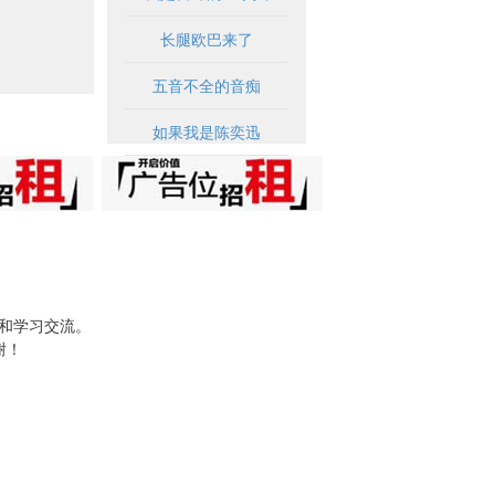
长腿欧巴来了
五音不全的音痴
如果我是陈奕迅
试和学习交流。
谢！