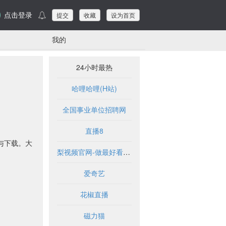
点击登录
提交
收藏
设为首页
我的
24小时最热
哈哩哈哩(H站)
全国事业单位招聘网
直播8
与下载。大
梨视频官网-做最好看的资讯短视频-Pear Video
爱奇艺
花椒直播
磁力猫