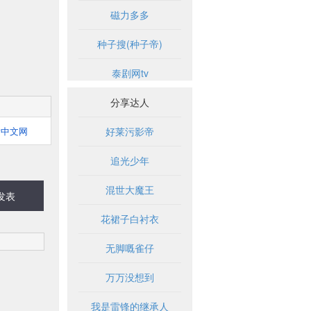
磁力多多
种子搜(种子帝)
泰剧网tv
分享达人
横中文网
好莱污影帝
追光少年
混世大魔王
发表
花裙子白衬衣
无脚嘅雀仔
万万没想到
我是雷锋的继承人