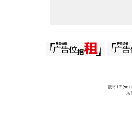
搜奇1库(s
若