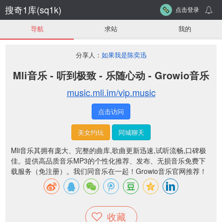
搜奇1库(sq1k)
点击登录
导航
求站
我的
分享人：
如果我是陈奕迅
Mli音乐 - 听到极致 - 乐随心动 - Growio音乐
music.mli.im/vip.music
点击访问
美女约玩
同城聊天
Mli音乐其拥有庞大、完整的曲库,歌曲更新迅速,试听流畅,口碑极
佳。提供高品质音乐MP3的个性化推荐、发布、无损音乐免费下
载服务（免注册）。我们同音乐在一起！Growio音乐官网推荐！
收藏