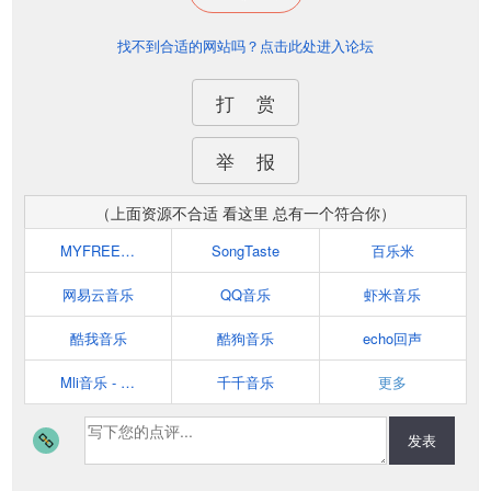
找不到合适的网站吗？点击此处进入论坛
打 赏
举 报
（上面资源不合适 看这里 总有一个符合你）
MYFREEMP3
SongTaste
百乐米
网易云音乐
QQ音乐
虾米音乐
酷我音乐
酷狗音乐
echo回声
Mli音乐 - 听到极致 - 乐随心动 - Growio音乐
千千音乐
更多
发表