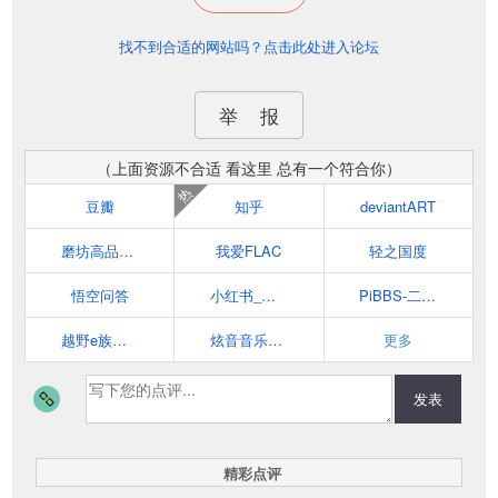
找不到合适的网站吗？点击此处进入论坛
举 报
（上面资源不合适 看这里 总有一个符合你）
热
豆瓣
知乎
deviantART
磨坊高品质音乐论坛-提供各种无损音乐下载
我爱FLAC
轻之国度
悟空问答
小红书_标记我的生活
PiBBS-二次元与绘画的交流论坛
越野e族论坛
炫音音乐论坛
更多
发表
精彩点评