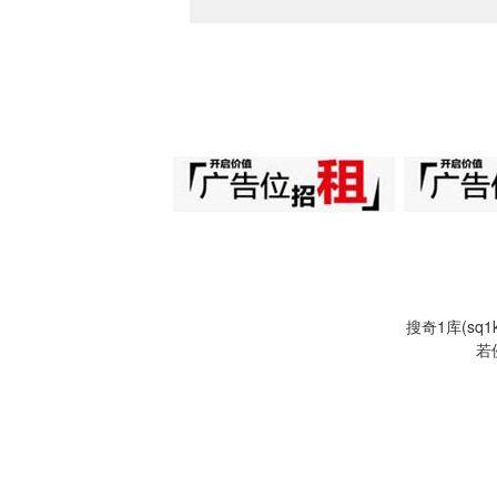
搜奇1库(s
若