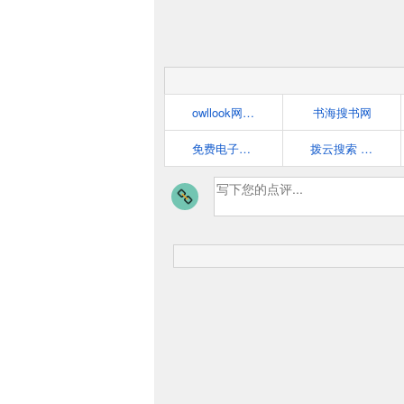
owllook网络小说搜索
书海搜书网
免费电子图书下载搜索引擎!
拨云搜索 - 搜小说专业引擎