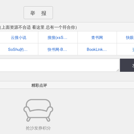
举 报
（上面资源不合适 看这里 总有一个符合你）
云搜小说
搜搜(xsSouSou.com)
查书网
SoShu的小说搜索网站-搜书
快书网-BookSo最好的小说搜索阅读网站
BookLink.Me
精彩点评
抢沙发挣积分