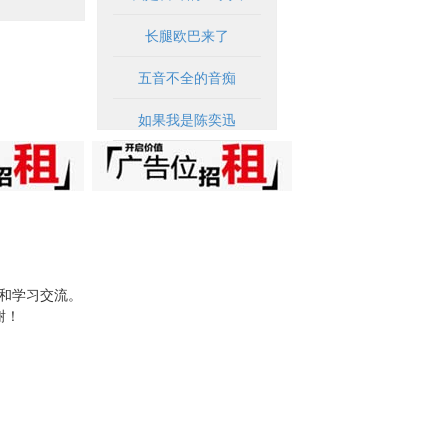
长腿欧巴来了
五音不全的音痴
如果我是陈奕迅
试和学习交流。
谢！