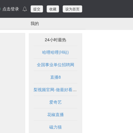
点击登录
提交
收藏
设为首页
我的
24小时最热
哈哩哈哩(H站)
全国事业单位招聘网
直播8
梨视频官网-做最好看的资讯短视频-Pear Video
爱奇艺
花椒直播
磁力猫