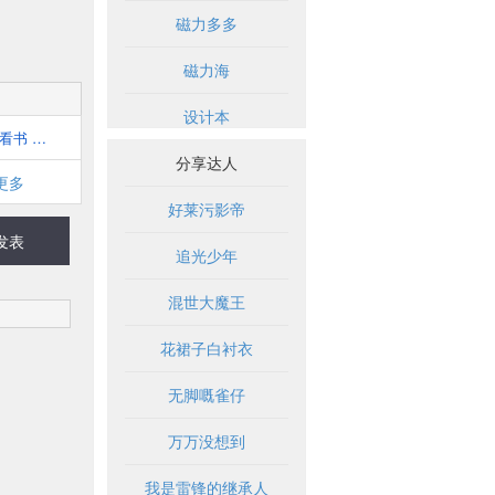
磁力多多
磁力海
设计本
快眼看书 - 小说搜索网
分享达人
更多
好莱污影帝
发表
追光少年
混世大魔王
花裙子白衬衣
无脚嘅雀仔
万万没想到
我是雷锋的继承人