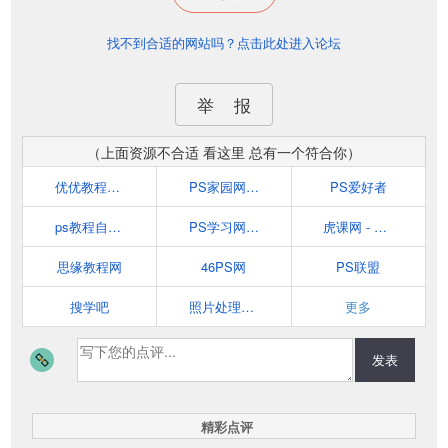
找不到合适的网站吗？点击此处进入论坛
举 报
（上面资源不合适 看这里 总有一个符合你）
优优教程网-uiiiuiii.com-U站-设计教程-马了再练不如马上练
PS家园网|Photoshop教程|笔刷|滤镜|PS素材|PS教程|努力打造PS爱好者的家园
PS爱好者
ps教程自学网
PS学习网 - 提供Photoshop教程的学习网站
虎课网 - 原创在线学习网站！|PS教程,AI教程
思缘教程网
46PS网
PS联盟
搜学吧
照片处理网PS论坛
更多
发表
精彩点评