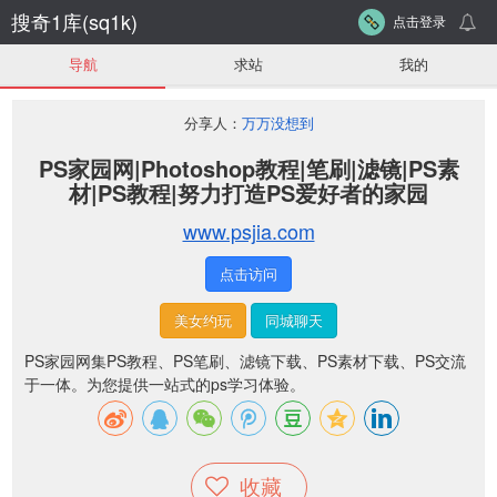
搜奇1库(sq1k)
点击登录
导航
求站
我的
分享人：
万万没想到
PS家园网|Photoshop教程|笔刷|滤镜|PS素
材|PS教程|努力打造PS爱好者的家园
www.psjia.com
点击访问
美女约玩
同城聊天
PS家园网集PS教程、PS笔刷、滤镜下载、PS素材下载、PS交流
于一体。为您提供一站式的ps学习体验。
收藏