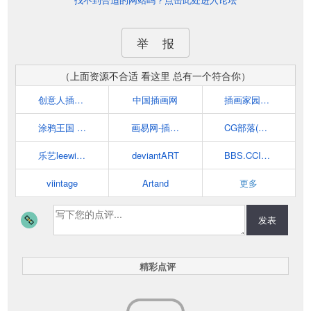
举 报
（上面资源不合适 看这里 总有一个符合你）
创意人插画网
中国插画网
插画家园—爱插画·爱生活
涂鸦王国 - 原创绘画社交网站
画易网-插画创意整合服务与媒体平台 - CGArt
CG部落(CGBOLO) 原画、插画、CG交流平台！
乐艺leewiART
deviantART
BBS.CCIUP.COM | CCIUP新艺复兴
viintage
Artand
更多
发表
精彩点评