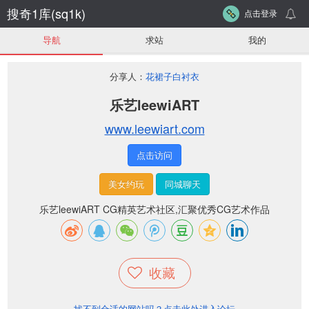
搜奇1库(sq1k)
点击登录
导航
求站
我的
分享人：
花裙子白衬衣
乐艺leewiART
www.leewiart.com
点击访问
美女约玩
同城聊天
乐艺leewiART CG精英艺术社区,汇聚优秀CG艺术作品
收藏
找不到合适的网站吗？点击此处进入论坛