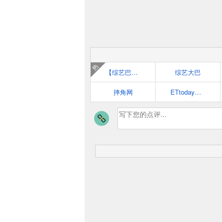
热
【综艺巴士】韩国综艺_综艺节目_综艺节目排行榜_台湾综艺
综艺大巴
摔角网
ETtoday播吧