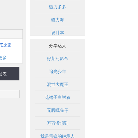
磁力多多
磁力海
设计本
WE之家
分享达人
更多
好莱污影帝
追光少年
发表
混世大魔王
花裙子白衬衣
无脚嘅雀仔
万万没想到
我是雷锋的继承人