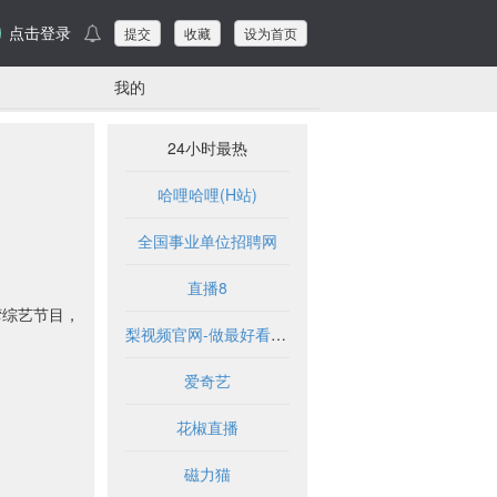
点击登录
提交
收藏
设为首页
我的
24小时最热
哈哩哈哩(H站)
全国事业单位招聘网
直播8
湾综艺节目，
梨视频官网-做最好看的资讯短视频-Pear Video
爱奇艺
花椒直播
磁力猫