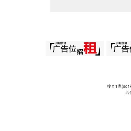
搜奇1库(s
若