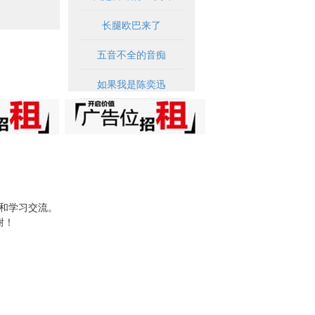
长腿欧巴来了
五音不全的音痴
如果我是陈奕迅
试和学习交流。
谢！