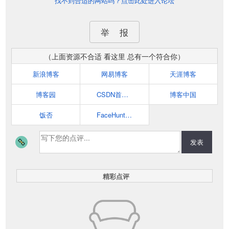
找不到合适的网站吗？点击此处进入论坛
举 报
（上面资源不合适 看这里 总有一个符合你）
新浪博客
网易博客
天涯博客
博客园
CSDN首页-全球最大中文IT社区
博客中国
饭否
FaceHunter|城市街头时尚摄影博客
发表
精彩点评