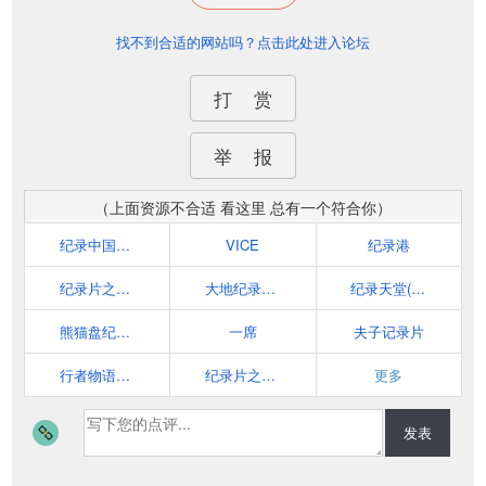
找不到合适的网站吗？点击此处进入论坛
打 赏
举 报
（上面资源不合适 看这里 总有一个符合你）
纪录中国_中国网
VICE
纪录港
纪录片之家(www.orffcn.com)
大地纪录片论坛
纪录天堂(www.ummu.net)
熊猫盘纪录片
一席
夫子记录片
行者物语纪录片
纪录片之家_纪录片为主的三次元视频网站！
更多
发表