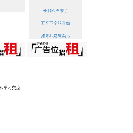
长腿欧巴来了
五音不全的音痴
如果我是陈奕迅
试和学习交流。
谢！