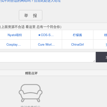
找不到合适的网站吗？点击此处进入论坛
举 报
（上面资源不合适 看这里 总有一个符合你）
Nyato喵特
★COS-SHOW★专业中文COSPLAY门户
柠檬酱
Cosplay联盟
Cure WorldCosplay
ChinaGirl
精彩点评