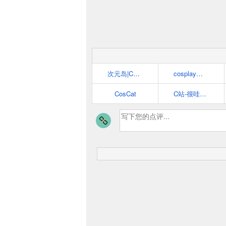
次元岛|Cosplay中国
cosplay啦-LA站
CosCat
C站-很哇塞的Cosplay网站(●＾U＾●)