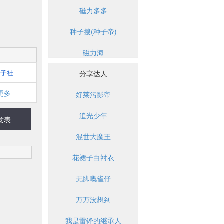
磁力多多
种子搜(种子帝)
磁力海
桃子社
分享达人
更多
好莱污影帝
追光少年
发表
混世大魔王
花裙子白衬衣
无脚嘅雀仔
万万没想到
我是雷锋的继承人