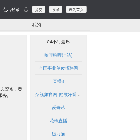
点击登录
提交
收藏
设为首页
我的
24小时最热
哈哩哈哩(H站)
全国事业单位招聘网
直播8
业相关资讯，赛
梨视频官网-做最好看的资讯短视频-Pear Video
做服务。
爱奇艺
花椒直播
磁力猫