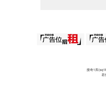
搜奇1库(s
若