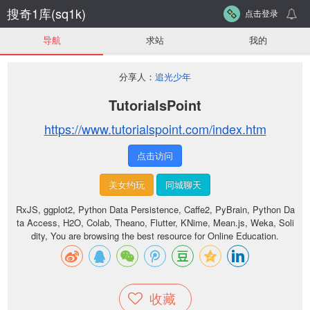
搜奇1库(sq1k)
点击登录
导航
求站
我的
分享人：
追光少年
TutorialsPoint
https://www.tutorialspoint.com/index.htm
点击访问
美女约玩
同城聊天
RxJS, ggplot2, Python Data Persistence, Caffe2, PyBrain, Python Da
ta Access, H2O, Colab, Theano, Flutter, KNime, Mean.js, Weka, Soli
dity, You are browsing the best resource for Online Education.
收藏