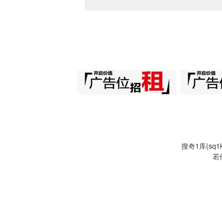
搜奇1库(s
若