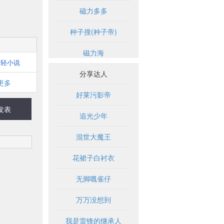
磁力多多
种子搜(种子帝)
磁力海
想轻小说
分享达人
更多
好莱污影帝
发表
追光少年
混世大魔王
花裙子白衬衣
无脚嘅雀仔
万万没想到
我是雷锋的继承人