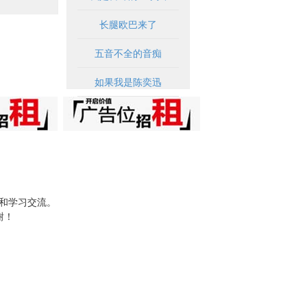
长腿欧巴来了
五音不全的音痴
如果我是陈奕迅
试和学习交流。
谢！