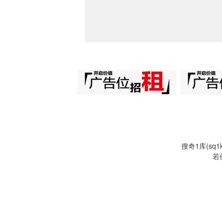
搜奇1库(s
若