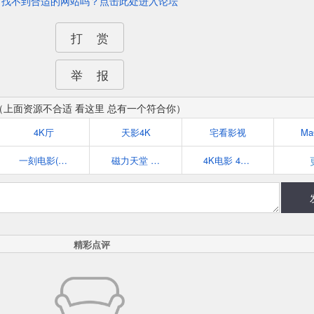
找不到合适的网站吗？点击此处进入论坛
打 赏
举 报
（上面资源不合适 看这里 总有一个符合你）
4K厅
天影4K
宅看影视
Ma
一刻电影(yikedy.co)
磁力天堂 www.clgod.com
4K电影 4k-m.com
精彩点评