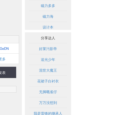
磁力多多
磁力海
设计本
分享达人
GeDN
好莱污影帝
更多
追光少年
混世大魔王
发表
花裙子白衬衣
无脚嘅雀仔
万万没想到
我是雷锋的继承人