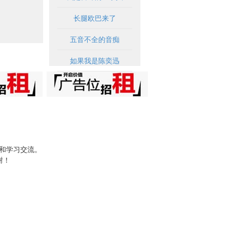
长腿欧巴来了
五音不全的音痴
如果我是陈奕迅
试和学习交流。
谢！