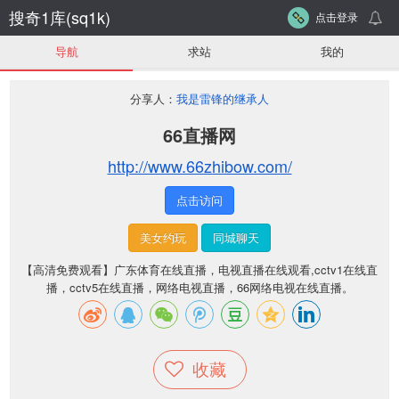
搜奇1库(sq1k)
点击登录
导航
求站
我的
分享人：
我是雷锋的继承人
66直播网
http://www.66zhibow.com/
点击访问
美女约玩
同城聊天
【高清免费观看】广东体育在线直播，电视直播在线观看,cctv1在线直
播，cctv5在线直播，网络电视直播，66网络电视在线直播。
收藏