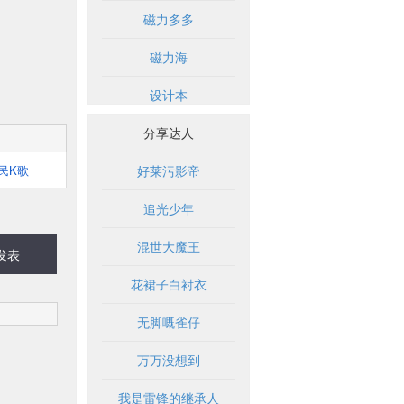
磁力多多
磁力海
设计本
分享达人
民K歌
好莱污影帝
追光少年
混世大魔王
发表
花裙子白衬衣
无脚嘅雀仔
万万没想到
我是雷锋的继承人