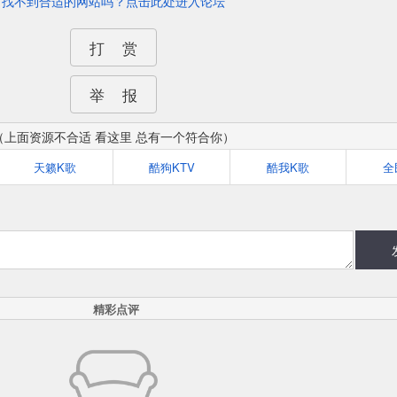
找不到合适的网站吗？点击此处进入论坛
打 赏
举 报
（上面资源不合适 看这里 总有一个符合你）
天籁K歌
酷狗KTV
酷我K歌
全
精彩点评