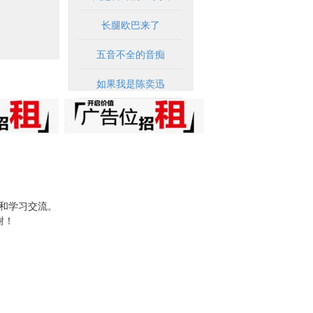
长腿欧巴来了
五音不全的音痴
如果我是陈奕迅
试和学习交流。
谢！