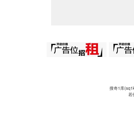
搜奇1库(s
若