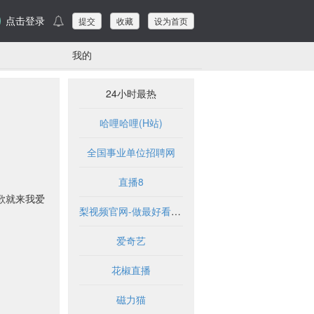
点击登录
提交
收藏
设为首页
我的
24小时最热
哈哩哈哩(H站)
全国事业单位招聘网
直播8
歌就来我爱
梨视频官网-做最好看的资讯短视频-Pear Video
爱奇艺
花椒直播
磁力猫