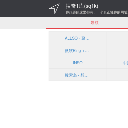
搜奇1库(sq1k)
你想要的这里都有，一个真正懂你的网址
导航
ALLSO - 聚合搜索引擎
微软Bing（必应）
INSO
搜索岛 - 想你所想-ssdao.com