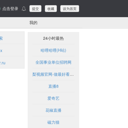
点击登录
提交
收藏
设为首页
我的
索
24小时最热
哈哩哈哩(H站)
x
全国事业单位招聘网
.ru
梨视频官网-做最好看的资讯短视频-Pear Video
直播8
爱奇艺
花椒直播
磁力猫