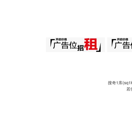
搜奇1库(s
若