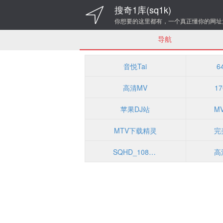
搜奇1库(sq1k)
你想要的这里都有，一个真正懂你的网址
导航
音悦Tai
6
高清MV
1
苹果DJ站
MTV下载精灵
SQHD_1080p高清MV下载_车载MV歌曲免费下载_高清MV免费下载网站