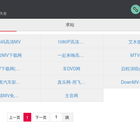
大全
求站
4码高清MV
1080P高清MV名网
艾木
70MV下载网
一起来嗨高清MV网
MTV
MV下载网(www.83mv.com)
车DVD网
完美汽车影音网
真乐网-用飞一般的速度感受高清MV
高清MV免费下载
主音网
上一页
1
下一页
跳