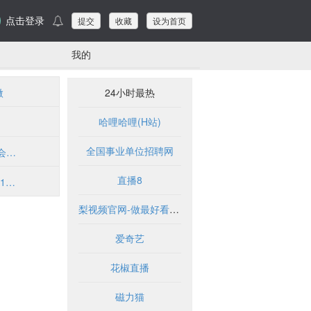
点击登录
提交
收藏
设为首页
我的
微
24小时最热
哈哩哈哩(H站)
全国事业单位招聘网
启程演唱会下载
直播8
DownMV-1080P高清MV下载,高品质音乐MV分享社区
梨视频官网-做最好看的资讯短视频-Pear Video
爱奇艺
花椒直播
磁力猫