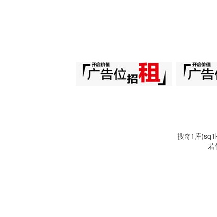
搜奇1库(s
若