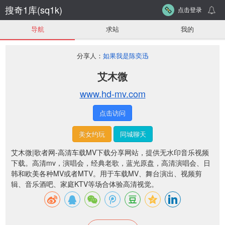
搜奇1库(sq1k)
点击登录
导航
求站
我的
分享人：
如果我是陈奕迅
艾木微
www.hd-mv.com
点击访问
美女约玩
同城聊天
艾木微|歌者网-高清车载MV下载分享网站，提供无水印音乐视频
下载。高清mv，演唱会，经典老歌，蓝光原盘，高清演唱会、日
韩和欧美各种MV或者MTV。用于车载MV、舞台演出、视频剪
辑、音乐酒吧、家庭KTV等场合体验高清视觉。