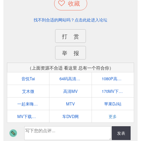
收藏
找不到合适的网站吗？点击此处进入论坛
打 赏
举 报
（上面资源不合适 看这里 总有一个符合你）
音悦Tai
64码高清MV
1080P高清MV名网
艾木微
高清MV
170MV下载网
一起来嗨高清MV网
MTV
苹果DJ站
MV下载网(www.83mv.com)
车DVD网
更多
发表