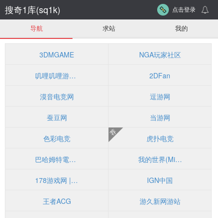
搜奇1库(sq1k)
点击登录
导航
求站
我的
3DMGAME
NGA玩家社区
叽哩叽哩游戏网ACG（G站）
2DFan
漠音电竞网
逗游网
蚕豆网
当游网
荐
色彩电竞
虎扑电竞
巴哈姆特電玩資訊站
我的世界(Minecraft)中文分享站
178游戏网 | 一起把游戏进行到底
IGN中国
王者ACG
游久新网游站