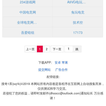
234游戏网
A9VG电玩部落
中国电竞网
兔玩电竞
全球电竞网OOQIU
技术控
吾爱暗组
17173
上一页
1
2
下一页
跳
下载APP:
安卓
苹果
提交网站
广告合作
友情链接:
搜奇1库(sq1k)©2019 本网站所有内容都是靠程序在互联网上自动搜集而来，
仅供测试和学习交流。
若侵犯了您的权益，请即时发邮件(dhoocc@outlook.com)通知站长 万分感
谢！