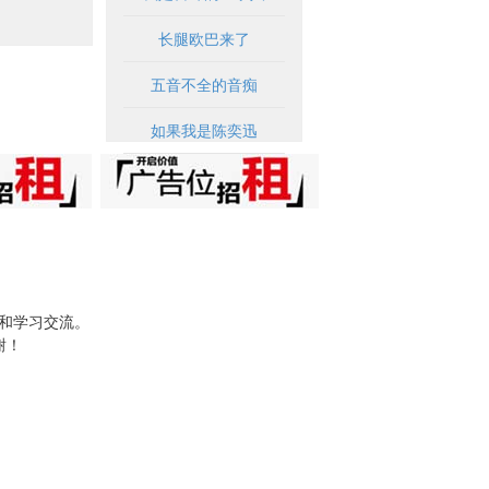
长腿欧巴来了
五音不全的音痴
如果我是陈奕迅
试和学习交流。
谢！