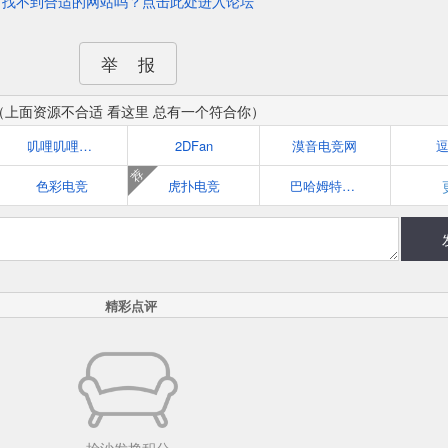
找不到合适的网站吗？点击此处进入论坛
举 报
（上面资源不合适 看这里 总有一个符合你）
叽哩叽哩游戏网ACG（G站）
2DFan
漠音电竞网
荐
色彩电竞
虎扑电竞
巴哈姆特電玩資訊站
精彩点评