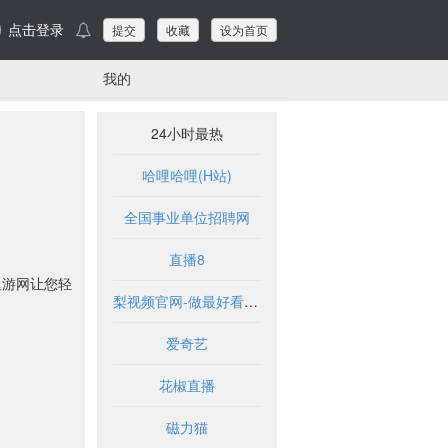
点击登录
提交
收藏
设为首页
我的
24小时最热
哈哩哈哩(H站)
全国事业单位招聘网
直播8
逗游网让您轻
梨视频官网-做最好看的资讯短视频-Pear Video
爱奇艺
花椒直播
磁力猫