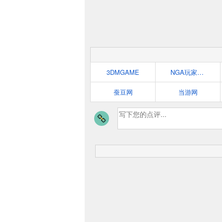
3DMGAME
NGA玩家社区
蚕豆网
当游网