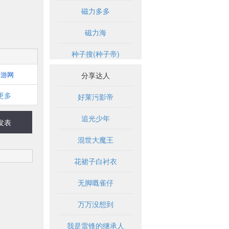
磁力多多
磁力海
种子搜(种子帝)
逗游网
分享达人
更多
好莱污影帝
追光少年
发表
混世大魔王
花裙子白衬衣
无脚嘅雀仔
万万没想到
我是雷锋的继承人