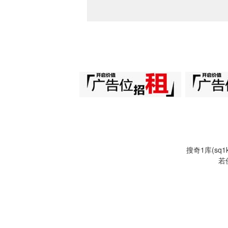
搜奇1库(s
若