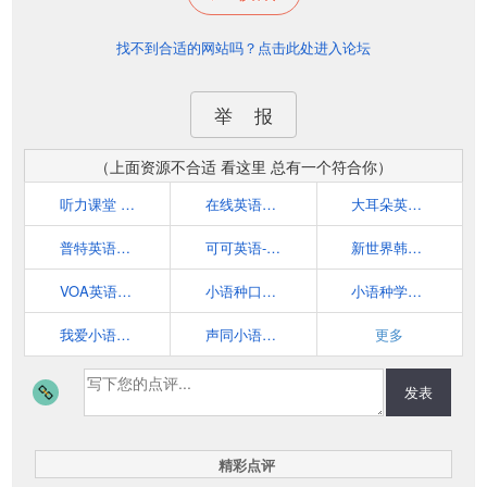
找不到合适的网站吗？点击此处进入论坛
举 报
（上面资源不合适 看这里 总有一个符合你）
听力课堂 - 学英语_英语听力_英语听力练习_在线英语学习网站
在线英语听力室
大耳朵英语首页 - 免费在线英语学习 口语练习 四级听力资料 在线翻译 网络课堂 英语社区
普特英语听力-著名英语学习网站-掌握英语，从听开始！
可可英语-在线英语学习_每日英语学习_免费英语学习网站
新世界韩学堂学习网站-韩语学习|韩语初级入门学习
VOA英语学习网,提供VOA慢速英语听力在线收听及下载!
小语种口语网官方网站(tukkk.com)
小语种学习网
我爱小语种学习网-免费小语种在线学习网
声同小语种论坛
更多
发表
精彩点评