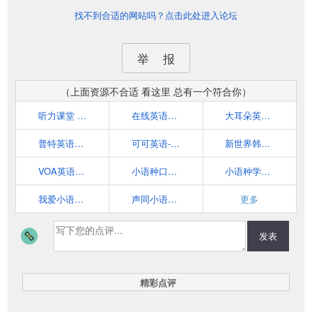
找不到合适的网站吗？点击此处进入论坛
举 报
（上面资源不合适 看这里 总有一个符合你）
听力课堂 - 学英语_英语听力_英语听力练习_在线英语学习网站
在线英语听力室
大耳朵英语首页 - 免费在线英语学习 口语练习 四级听力资料 在线翻译 网络课堂 英语社区
普特英语听力-著名英语学习网站-掌握英语，从听开始！
可可英语-在线英语学习_每日英语学习_免费英语学习网站
新世界韩学堂学习网站-韩语学习|韩语初级入门学习
VOA英语学习网,提供VOA慢速英语听力在线收听及下载!
小语种口语网官方网站(tukkk.com)
小语种学习网
我爱小语种学习网-免费小语种在线学习网
声同小语种论坛
更多
发表
精彩点评