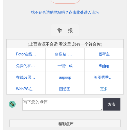
找不到合适的网站吗？点击此处进入论坛
举 报
（上面资源不合适 看这里 总有一个符合你）
Fotor在线设计工具
创客贴_在线平面设计软件_平面设计工具_在线免费设计
图帮主
免费的在线拼图软件 | 平面设计软件 | 图片编辑器 - FotoJet
一键生成
Bigjpg
在线ps照片_看图网
uupoop
美图秀秀网页版
WebPS在线PS
图艺图
更多
发表
精彩点评