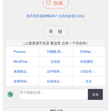
收藏
找不到合适的网站吗？点击此处进入论坛
举 报
（上面资源不合适 看这里 总有一个符合你）
ProcessOn在线协作绘图平台
凹脑图-简单又好用的在线思维导图
ZhiMap - 在线思维导图、电脑与手机微信里都能作图
MindFlow|在线免费思维导图
文叔叔
在线護照照片 - IDPhoto4You
美国签证DS160照片在线制作
证件照研究院
123证照 - 免费的证件照片、签证照片在线制作工具
世界时钟-为您提供世界各地现在时间和日期-时间地图网
在线单位转换 - 免费使用我们独特的转换工具
更多
发表
精彩点评