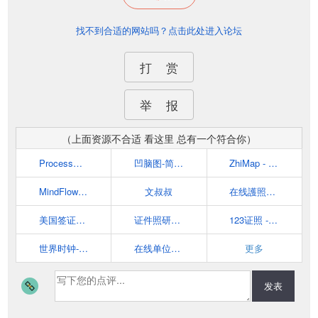
找不到合适的网站吗？点击此处进入论坛
打 赏
举 报
（上面资源不合适 看这里 总有一个符合你）
ProcessOn在线协作绘图平台
凹脑图-简单又好用的在线思维导图
ZhiMap - 在线思维导图、电脑与手机微信里都能作图
MindFlow|在线免费思维导图
文叔叔
在线護照照片 - IDPhoto4You
美国签证DS160照片在线制作
证件照研究院
123证照 - 免费的证件照片、签证照片在线制作工具
世界时钟-为您提供世界各地现在时间和日期-时间地图网
在线单位转换 - 免费使用我们独特的转换工具
更多
发表