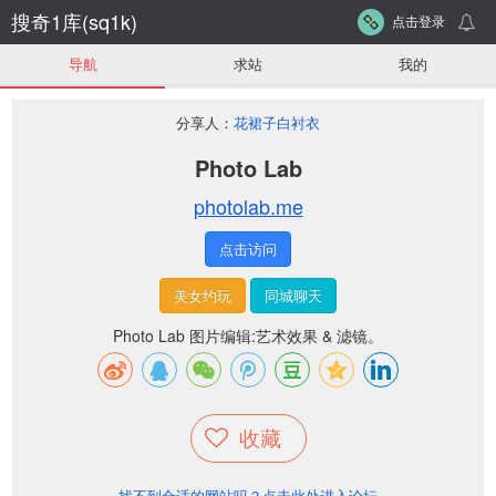
搜奇1库(sq1k)
点击登录
导航
求站
我的
分享人：
花裙子白衬衣
Photo Lab
photolab.me
点击访问
美女约玩
同城聊天
Photo Lab 图片编辑:艺术效果 & 滤镜。
收藏
找不到合适的网站吗？点击此处进入论坛