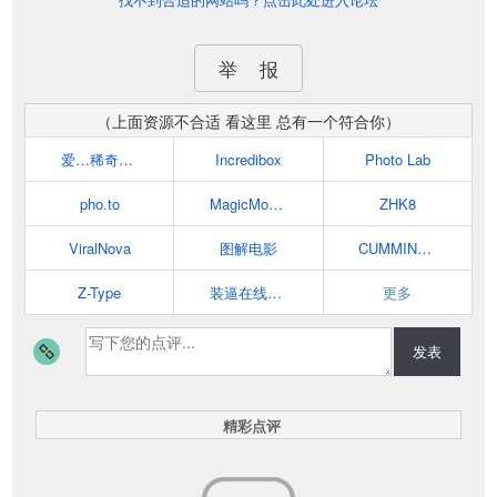
举 报
（上面资源不合适 看这里 总有一个符合你）
爱…稀奇~{新鲜:科技:创意:有趣}
Incredibox
Photo Lab
pho.to
MagicMovieSorter
ZHK8
ViralNova
图解电影
CUMMING OR DRUMMING?
Z-Type
装逼在线生成器
更多
发表
精彩点评