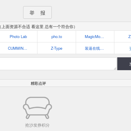
举 报
（上面资源不合适 看这里 总有一个符合你）
Photo Lab
pho.to
MagicMovieSorter
Z
CUMMING OR DRUMMING?
Z-Type
装逼在线生成器
精彩点评
抢沙发挣积分