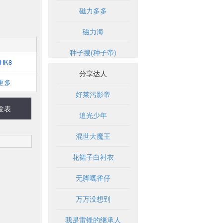
磁力多多
磁力海
种子搜(种子帝)
HK8
分享达人
更多
好莱污影帝
发表
追光少年
混世大魔王
花裙子白衬衣
无脚嘅雀仔
万万没想到
我是雷锋的继承人