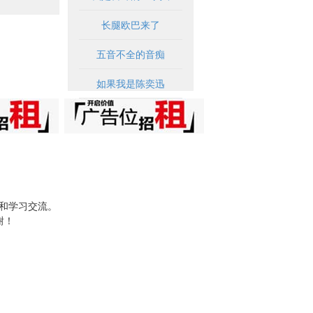
长腿欧巴来了
五音不全的音痴
如果我是陈奕迅
试和学习交流。
谢！