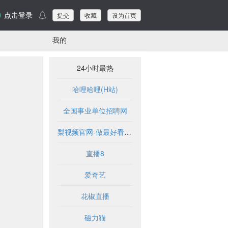
点击登录
提交
收藏
设为首页
我的
24小时最热
哈哩哈哩(H站)
全国事业单位招聘网
梨视频官网-做最好看的资讯短视频-Pear Video
直播8
爱奇艺
花椒直播
磁力猫