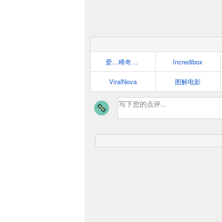
爱…稀奇~{新鲜:科技:创意:有趣}
Incredibox
ViralNova
图解电影