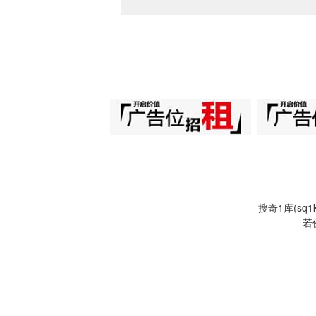
搜奇1库(s
若