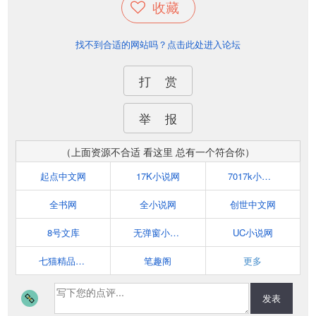
收藏
找不到合适的网站吗？点击此处进入论坛
打 赏
举 报
（上面资源不合适 看这里 总有一个符合你）
起点中文网
17K小说网
7017k小说网
全书网
全小说网
创世中文网
8号文库
无弹窗小说网
UC小说网
七猫精品小说
笔趣阁
更多
发表