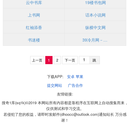
云中书库
19楼书包网
上书网
话本小说网
红袖添香
纵横中文网
书迷楼
39冷月网－看无删减小说就到39冷月小说
上一页
1
2
下一页
跳
下载APP:
安卓
苹果
提交网站
广告合作
友情链接:
搜奇1库(sq1k)©2019 本网站所有内容都是靠程序在互联网上自动搜集而来，
仅供测试和学习交流。
若侵犯了您的权益，请即时发邮件(dhoocc@outlook.com)通知站长 万分感
谢！