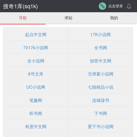
搜奇1库(sq1k)
点击登录
导航
求站
我的
起点中文网
17K小说网
7017k小说网
全书网
全小说网
创世中文网
8号文库
无弹窗小说网
UC小说网
七猫精品小说
笔趣阁
连城读书
听书阁
下书网
有度中文网
爱下书小说网